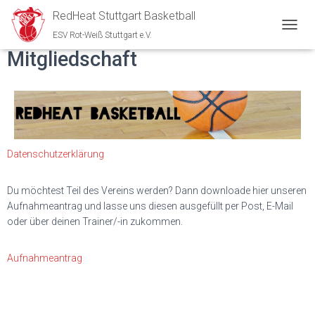
RedHeat Stuttgart Basketball
ESV Rot-Weiß Stuttgart e.V.
N
A
Mitgliedschaft
V
I
G
A
T
I
O
Datenschutzerklärung
N
U
M
Du möchtest Teil des Vereins werden? Dann downloade hier unseren
S
Aufnahmeantrag und lasse uns diesen ausgefüllt per Post, E-Mail
C
oder über deinen Trainer/-in zukommen.
H
A
L
Aufnahmeantrag
T
E
N