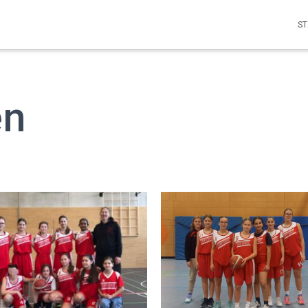
ST
en