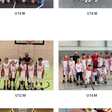
U16 W
U14 W
U12 M
U14 M