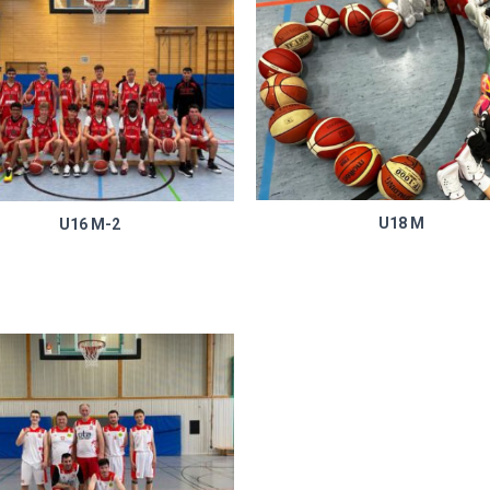
U18 M
U16 M-2