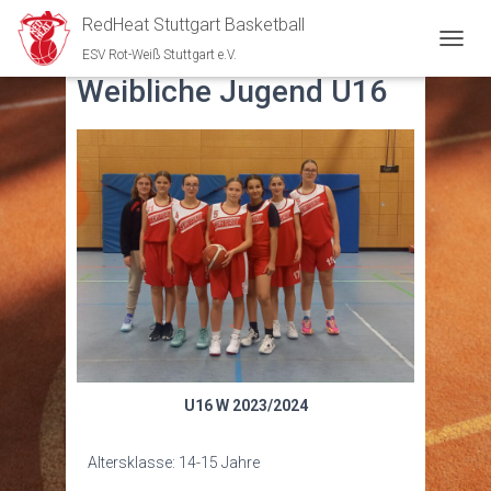
RedHeat Stuttgart Basketball
ESV Rot-Weiß Stuttgart e.V.
N
A
Weibliche Jugend U16
V
I
G
A
T
I
O
N
U
M
S
C
H
A
L
U16 W 2023/2024
T
E
N
Altersklasse: 14-15 Jahre