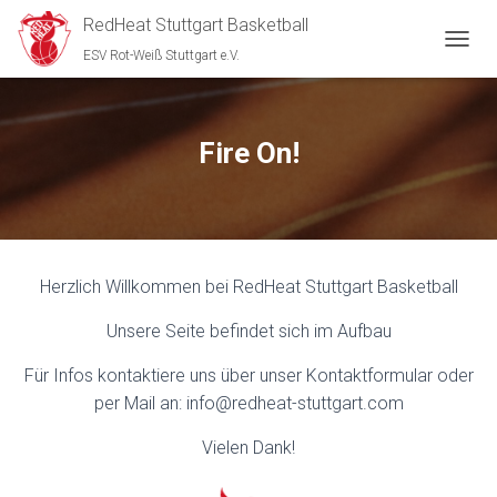
RedHeat Stuttgart Basketball
ESV Rot-Weiß Stuttgart e.V.
N
A
V
I
G
Fire On!
A
T
I
O
N
U
Herzlich Willkommen bei RedHeat Stuttgart Basketball
M
S
Unsere Seite befindet sich im Aufbau
C
H
A
Für Infos kontaktiere uns über unser Kontaktformular oder
L
per Mail an: info@redheat-stuttgart.com
T
E
Vielen Dank!
N